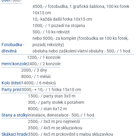
Duel
4500,- / fotobudka, 1 grafická šablona, 100 ks fotek
10x15 cm
10,- každá další fotka 10x15 cm
1000,- / 1 pozadí na stojanu
500,- / 10 ks rekvizit
nebo 5000,- za komplet (fotobudka se 100 ks fotek,
Fotobudka -
pozadí, rekvizity)
dřevěná
obsluha nebo zaškolení vlatní obsluhy - 500,- / 1 hod.
1200,- / 1 konzole
Herní konzole
2400,- / 2 konzole
2000,- / 3 dny
8000,- / 1 měsíc
Kolo štěstí
14000,- / 6 měsíců
3000,- + 10,- / 1 fotka 15x10 cm
Party print
1500,- / party stan 3x3 m
300,- / party stolek s potahem
8000,- / stan 6x12 m
Stany a stolky
instalace, deinstalace - 500,-/ 1 hod.
2500,- / 3x3 m pro nejmenší
3500,- / 4x5 m se skluzavkou
Skákací hrady
3500,- / 4x5 m prckoviště s malou skluzavkou