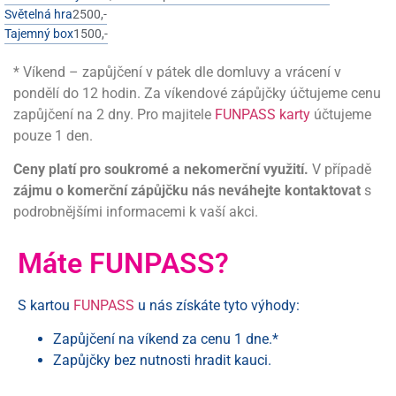
2500,-
Světelná hra
1500,-
Tajemný box
*
Víkend – zapůjčení v pátek dle domluvy a vrácení v
pondělí do 12 hodin. Za víkendové zápůjčky účtujeme cenu
zapůjčení na 2 dny. Pro majitele
FUNPASS karty
účtujeme
pouze 1 den.
Ceny platí pro soukromé a nekomerční využití.
V případě
zájmu o komerční zápůjčku nás neváhejte kontaktovat
s
podrobnějšími informacemi k vaší akci.
Máte FUNPASS?
S kartou
FUNPASS
u nás získáte tyto výhody:
Zapůjčení na víkend za cenu 1 dne.*
Zapůjčky bez nutnosti hradit kauci.