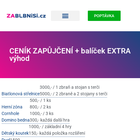
POPTÁVKA
CENÍK ZAPŮJČENÍ + balíček EXTRA
výhod
3000,- / 1 zbraň a stojan s terči
Biatlonová střelnice
5000,- / 2 zbraně a 2 stojany s terči
500,- / 1 ks
Herní zóna
800,- / 2 ks
Cornhole
1000,- / 3 ks
Domino bedna
300,- každá další hra
1000,- / základní 4 hry
Dětský koutek
150,- každá položka rozšíření
1500,-